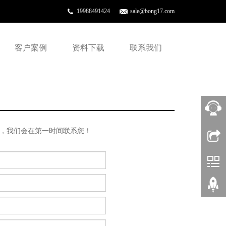
19988491424
sale@bong17.com
客户案例
资料下载
联系我们
，我们会在第一时间联系您！