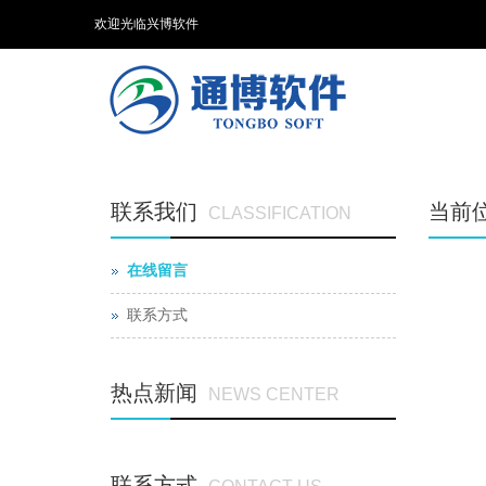
欢迎光临兴博软件
联系我们
当前
CLASSIFICATION
在线留言
联系方式
热点新闻
NEWS CENTER
联系方式